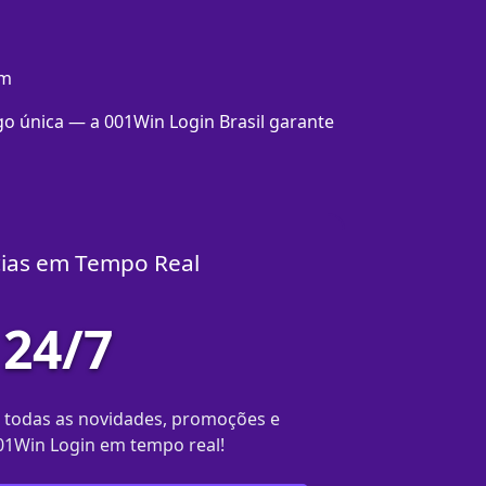
am
o única — a 001Win Login Brasil garante
cias em Tempo Real
24/7
e todas as novidades, promoções e
01Win Login em tempo real!