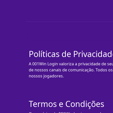
Políticas de Privacida
A 001Win Login valoriza a privacidade de s
de nossos canais de comunicação. Todos os 
nossos jogadores.
Termos e Condições