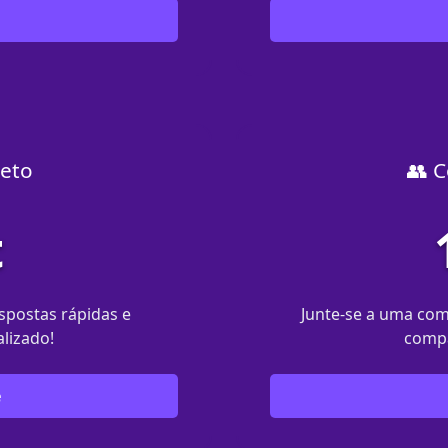
reto
👥 
t
espostas rápidas e
Junte-se a uma com
lizado!
compa
e