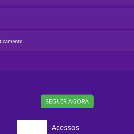
a
aticamente
SEGUIR AGORA
Acessos