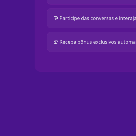
💬 Participe das conversas e interaj
🎁 Receba bônus exclusivos autom