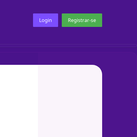
Login
Registrar-se