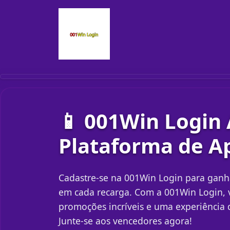
📱 001Win Login
Plataforma de A
Cadastre-se na 001Win Login para ganh
em cada recarga. Com a 001Win Login, 
promoções incríveis e uma experiência d
Junte-se aos vencedores agora!