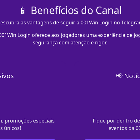
📱 Benefícios do Canal
escubra as vantagens de seguir a 001Win Login no Telegr
001Win Login oferece aos jogadores uma experiência de jog
segurança com atenção e rigor.
sivos
📢 Notí
m, promoções especiais
Fique por dentro d
s únicos!
eventos da 0