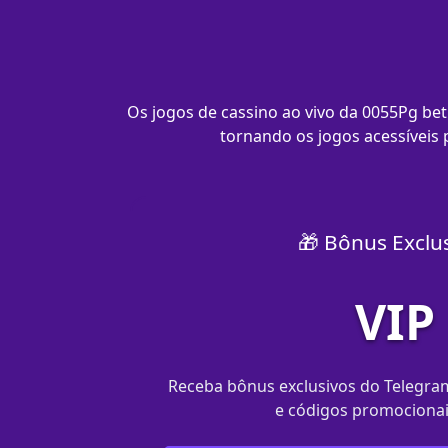
Os jogos de cassino ao vivo da 0055Pg bet
tornando os jogos acessíveis
🎁 Bônus Exclu
VIP
Receba bônus exclusivos do Telegra
e códigos promocionai