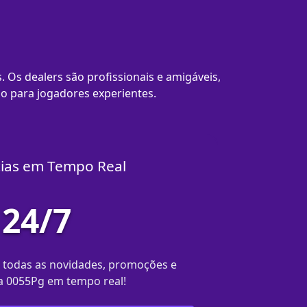
 Os dealers são profissionais e amigáveis,
o para jogadores experientes.
cias em Tempo Real
24/7
e todas as novidades, promoções e
a 0055Pg em tempo real!