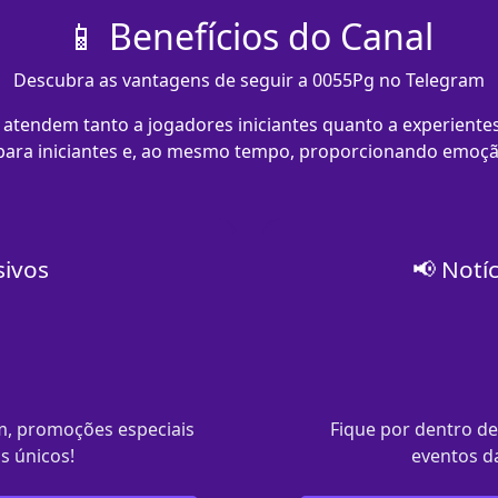
📱 Benefícios do Canal
Descubra as vantagens de seguir a 0055Pg no Telegram
 atendem tanto a jogadores iniciantes quanto a experientes.
 para iniciantes e, ao mesmo tempo, proporcionando emoçã
sivos
📢 Notí
m, promoções especiais
Fique por dentro d
s únicos!
eventos d