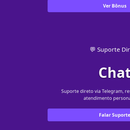
Ver Bônus
💬 Suporte Di
Cha
Suporte direto via Telegram, r
atendimento persona
Falar Suport