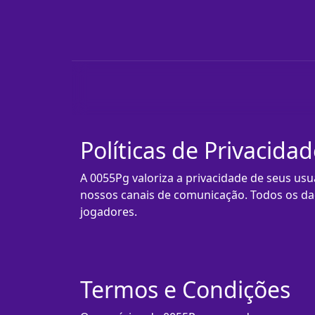
Políticas de Privacida
A 0055Pg valoriza a privacidade de seus us
nossos canais de comunicação. Todos os dad
jogadores.
Termos e Condições