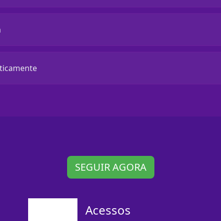
a
aticamente
SEGUIR AGORA
Acessos