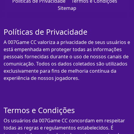
Políticas de Privacidade
Termos e Condições
Sitemap
Políticas de Privacidade
A 007Game CC valoriza a privacidade de seus usuários e
está empenhada em proteger todas as informações
pessoais fornecidas durante o uso de nossos canais de
comunicação. Todos os dados coletados são utilizados
exclusivamente para fins de melhoria contínua da
experiência de nossos jogadores.
Termos e Condições
Os usuários da 007Game CC concordam em respeitar
todas as regras e regulamentos estabelecidos. É