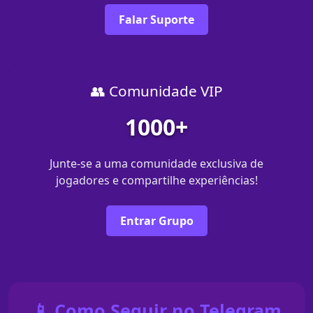
Falar Suporte
👥 Comunidade VIP
1000+
Junte-se a uma comunidade exclusiva de
jogadores e compartilhe experiências!
Entrar Grupo
📱 Como Seguir no Telegram