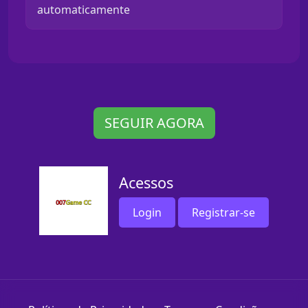
automaticamente
SEGUIR AGORA
Acessos
Login
Registrar-se