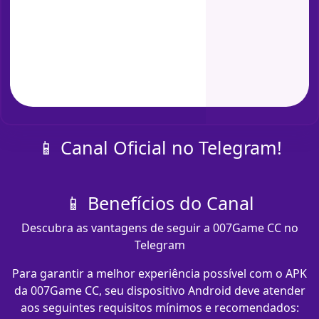
📱 Canal Oficial no Telegram!
📱 Benefícios do Canal
Descubra as vantagens de seguir a 007Game CC no
Telegram
Para garantir a melhor experiência possível com o APK
da 007Game CC, seu dispositivo Android deve atender
aos seguintes requisitos mínimos e recomendados: