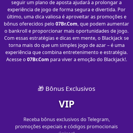
seguir um plano de aposta ajudará a prolongar a
experiência de jogo de forma segura e divertida. Por
último, uma dica valiosa é aproveitar as promoções e
bônus oferecidos pelo
07Br.Com
, que podem aumentar
o bankroll e proporcionar mais oportunidades de jogo.
Com essas estratégias e dicas em mente, o Blackjack se
torna mais do que um simples jogo de azar – é uma
experiência que combina entretenimento e estratégia.
Acesse o
07Br.Com
para viver a emoção do Blackjack!.
🎁 Bônus Exclusivos
VIP
Receba bônus exclusivos do Telegram,
promoções especiais e códigos promocionais