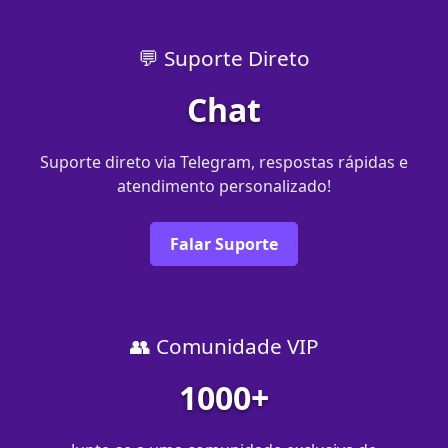
💬 Suporte Direto
Chat
Suporte direto via Telegram, respostas rápidas e
atendimento personalizado!
Falar Suporte
👥 Comunidade VIP
1000+