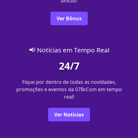
únicos!
Ver Bônus
📢 Notícias em Tempo Real
24/7
Fique por dentro de todas as novidades,
promoções e eventos da 07Br.Com em tempo
real!
Ver Notícias