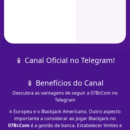
📱 Canal Oficial no Telegram!
📱 Benefícios do Canal
Descubra as vantagens de seguir a 07Br.Com no
Telegram
k Europeu e o Blackjack Americano. Outro aspecto
importante a considerar ao jogar Blackjack no
07Br.Com
é a gestão de banca. Estabelecer limites e