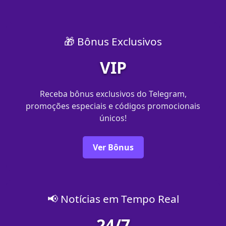
🎁 Bônus Exclusivos
VIP
Receba bônus exclusivos do Telegram,
promoções especiais e códigos promocionais
únicos!
Ver Bônus
📢 Notícias em Tempo Real
24/7