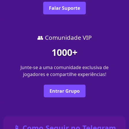
Falar Suporte
👥 Comunidade VIP
1000+
Junte-se a uma comunidade exclusiva de
jogadores e compartilhe experiências!
Entrar Grupo
📱 Como Seguir no Telegram