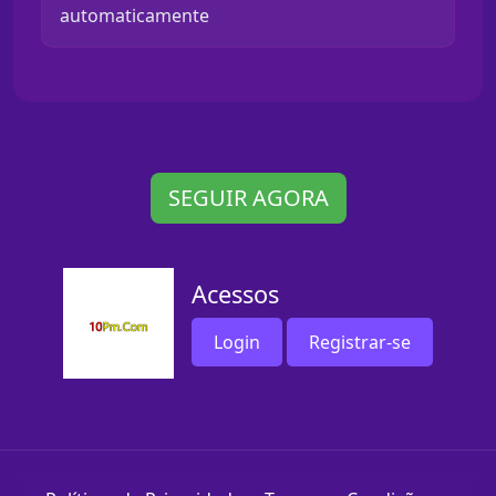
automaticamente
SEGUIR AGORA
Acessos
Login
Registrar-se