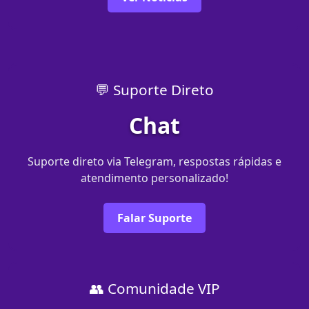
💬 Suporte Direto
Chat
Suporte direto via Telegram, respostas rápidas e
atendimento personalizado!
Falar Suporte
👥 Comunidade VIP