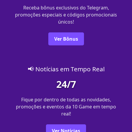
Receba bônus exclusivos do Telegram,
promoções especiais e códigos promocionais
únicos!
Ver Bônus
📢 Notícias em Tempo Real
24/7
Fique por dentro de todas as novidades,
promoções e eventos da 10 Game em tempo
real!
Ver Notícias