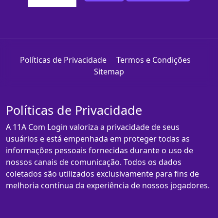
Políticas de Privacidade
Termos e Condições
Sitemap
Políticas de Privacidade
A 11A Com Login valoriza a privacidade de seus
usuários e está empenhada em proteger todas as
informações pessoais fornecidas durante o uso de
nossos canais de comunicação. Todos os dados
coletados são utilizados exclusivamente para fins de
melhoria contínua da experiência de nossos jogadores.