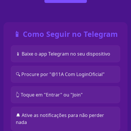
📱 Como Seguir no Telegram
📱 Baixe o app Telegram no seu dispositivo
🔍 Procure por "@11A Com LoginOficial"
👆 Toque em "Entrar" ou "Join"
🔔 Ative as notificações para não perder
nada