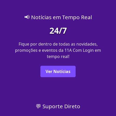
📢 Notícias em Tempo Real
24/7
Fique por dentro de todas as novidades,
promoções e eventos da 11A Com Login em
tempo real!
Ver Notícias
💬 Suporte Direto