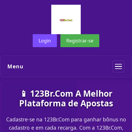
Login
Registrar-se
Menu
📱 123Br.Com A Melhor
Plataforma de Apostas
Cadastre-se na 123Br.Com para ganhar bônus no
cadastro e em cada recarga. Com a 123Br.Com,