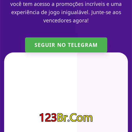
você tem acesso a promoções incríveis e uma
experiência de jogo inigualável. Junte-se aos
vencedores agora!
SEGUIR NO TELEGRAM