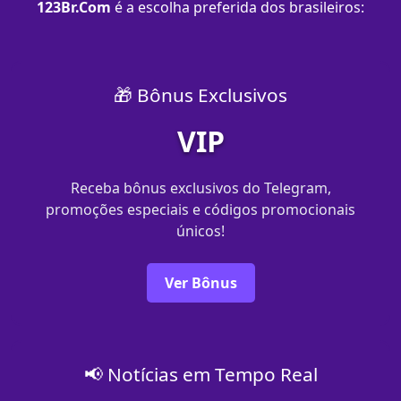
123Br.Com
é a escolha preferida dos brasileiros:
🎁 Bônus Exclusivos
VIP
Receba bônus exclusivos do Telegram,
promoções especiais e códigos promocionais
únicos!
Ver Bônus
📢 Notícias em Tempo Real