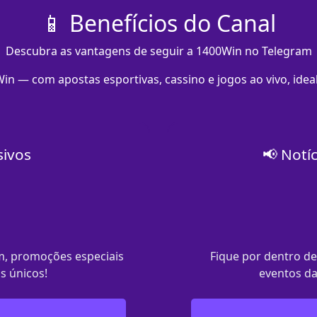
📱 Benefícios do Canal
Descubra as vantagens de seguir a 1400Win no Telegram
Win — com apostas esportivas, cassino e jogos ao vivo, id
sivos
📢 Notí
m, promoções especiais
Fique por dentro d
s únicos!
eventos da