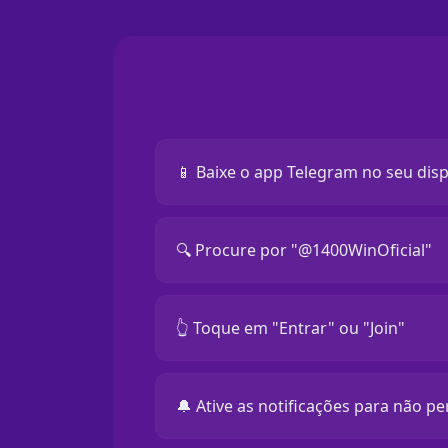
📱 Baixe o app Telegram no seu disp
🔍 Procure por "@1400WinOficial"
👆 Toque em "Entrar" ou "Join"
🔔 Ative as notificações para não p