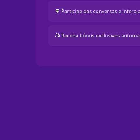
💬 Participe das conversas e interaj
🎁 Receba bônus exclusivos autom