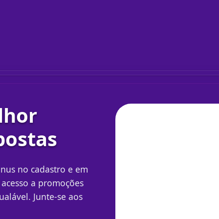
lhor
postas
nus no cadastro e em
 acesso a promoções
ualável. Junte-se aos