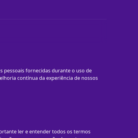
s pessoais fornecidas durante o uso de
elhoria contínua da experiência de nossos
rtante ler e entender todos os termos