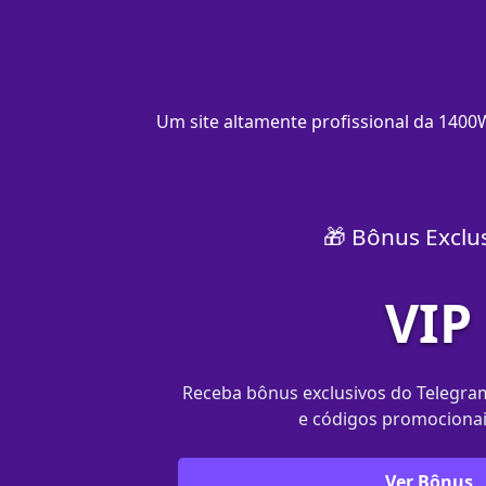
Um site altamente profissional da 1400
🎁 Bônus Exclu
VIP
Receba bônus exclusivos do Telegra
e códigos promocionai
Ver Bônus