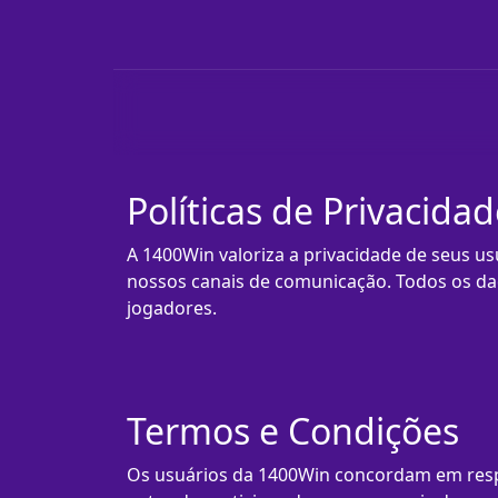
Políticas de Privacida
A 1400Win valoriza a privacidade de seus u
nossos canais de comunicação. Todos os dad
jogadores.
Termos e Condições
Os usuários da 1400Win concordam em respe