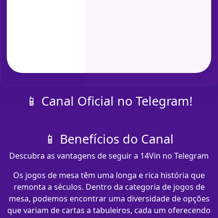
📱 Canal Oficial no Telegram!
📱 Benefícios do Canal
Descubra as vantagens de seguir a 14Vin no Telegram
Os jogos de mesa têm uma longa e rica história que
remonta a séculos. Dentro da categoria de jogos de
mesa, podemos encontrar uma diversidade de opções
que variam de cartas a tabuleiros, cada um oferecendo