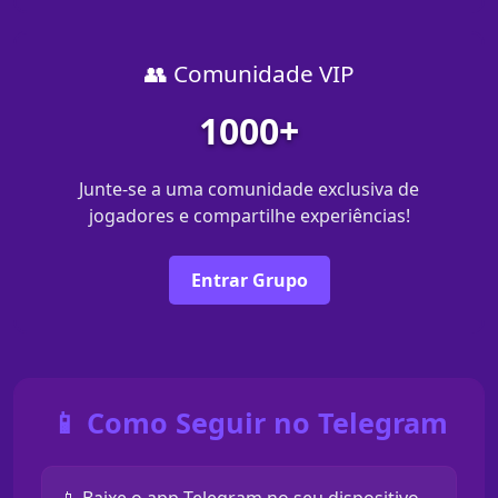
👥 Comunidade VIP
1000+
Junte-se a uma comunidade exclusiva de
jogadores e compartilhe experiências!
Entrar Grupo
📱 Como Seguir no Telegram