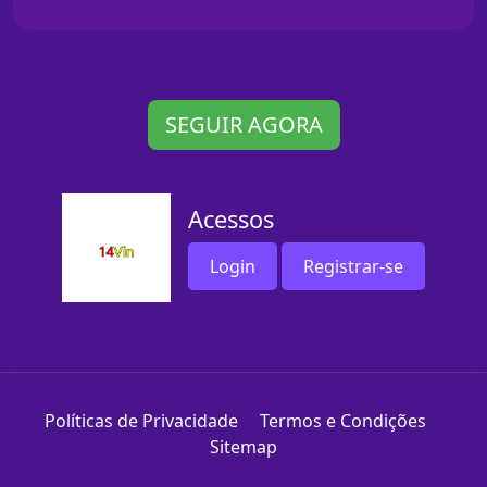
SEGUIR AGORA
Acessos
Login
Registrar-se
Políticas de Privacidade
Termos e Condições
Sitemap