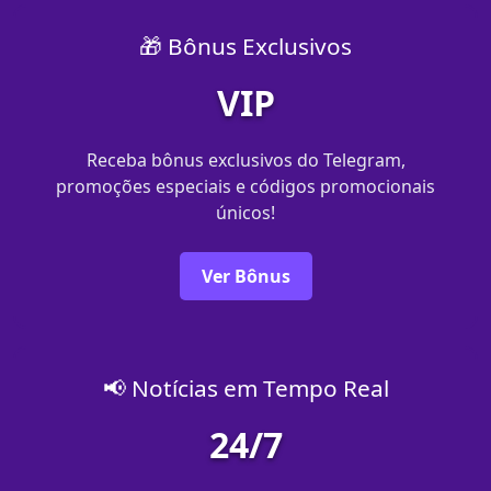
🎁 Bônus Exclusivos
VIP
Receba bônus exclusivos do Telegram,
promoções especiais e códigos promocionais
únicos!
Ver Bônus
📢 Notícias em Tempo Real
24/7