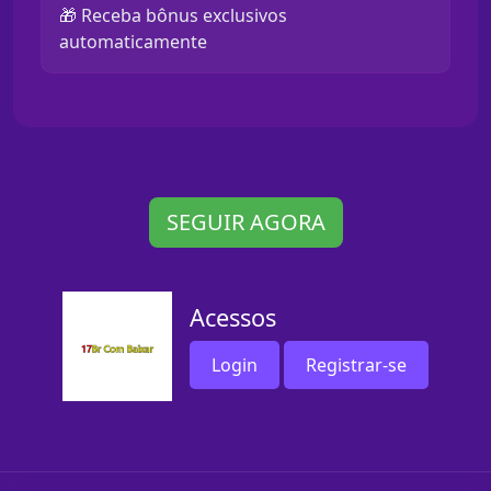
🎁 Receba bônus exclusivos
automaticamente
SEGUIR AGORA
Acessos
Login
Registrar-se