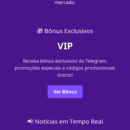
mercado.
🎁 Bônus Exclusivos
VIP
Receba bônus exclusivos do Telegram,
promoções especiais e códigos promocionais
únicos!
Ver Bônus
📢 Notícias em Tempo Real