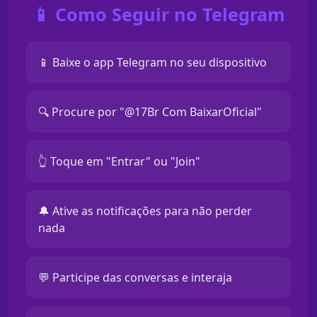
📱 Como Seguir no Telegram
📱 Baixe o app Telegram no seu dispositivo
🔍 Procure por "@17Br Com BaixarOficial"
👆 Toque em "Entrar" ou "Join"
🔔 Ative as notificações para não perder
nada
💬 Participe das conversas e interaja