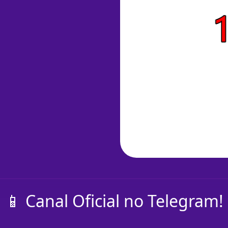
📱 Canal Oficial no Telegram!