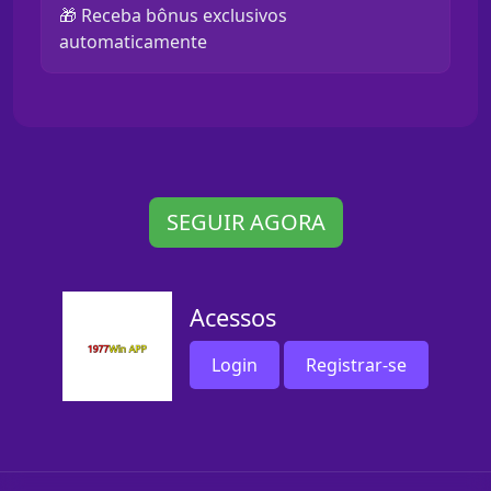
🎁 Receba bônus exclusivos
automaticamente
SEGUIR AGORA
Acessos
Login
Registrar-se