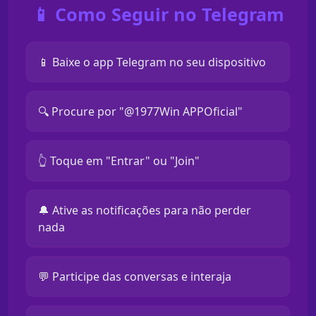
📱 Como Seguir no Telegram
📱 Baixe o app Telegram no seu dispositivo
🔍 Procure por "@1977Win APPOficial"
👆 Toque em "Entrar" ou "Join"
🔔 Ative as notificações para não perder
nada
💬 Participe das conversas e interaja