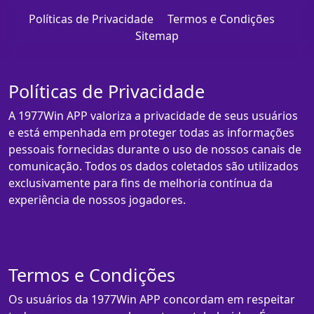
Políticas de Privacidade
Termos e Condições
Sitemap
Políticas de Privacidade
A 1977Win APP valoriza a privacidade de seus usuários
e está empenhada em proteger todas as informações
pessoais fornecidas durante o uso de nossos canais de
comunicação. Todos os dados coletados são utilizados
exclusivamente para fins de melhoria contínua da
experiência de nossos jogadores.
Termos e Condições
Os usuários da 1977Win APP concordam em respeitar