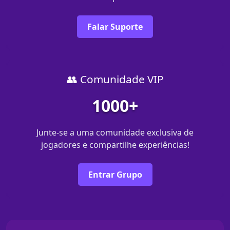
Falar Suporte
👥 Comunidade VIP
1000+
Junte-se a uma comunidade exclusiva de
jogadores e compartilhe experiências!
Entrar Grupo