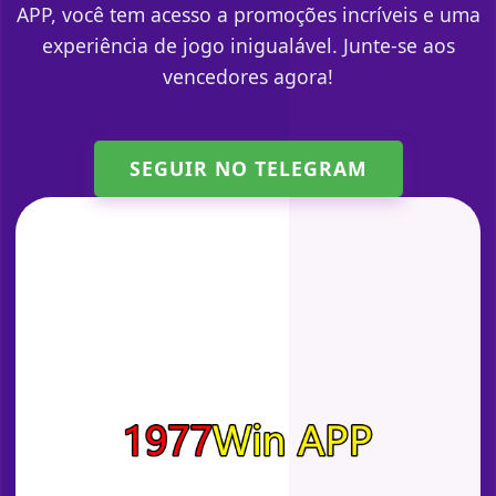
APP, você tem acesso a promoções incríveis e uma
experiência de jogo inigualável. Junte-se aos
vencedores agora!
SEGUIR NO TELEGRAM