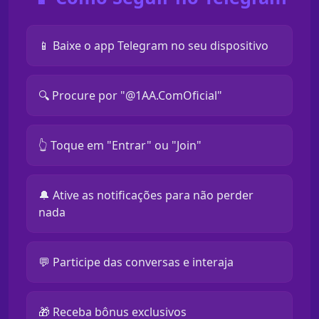
📱 Baixe o app Telegram no seu dispositivo
🔍 Procure por "@1AA.ComOficial"
👆 Toque em "Entrar" ou "Join"
🔔 Ative as notificações para não perder
nada
💬 Participe das conversas e interaja
🎁 Receba bônus exclusivos