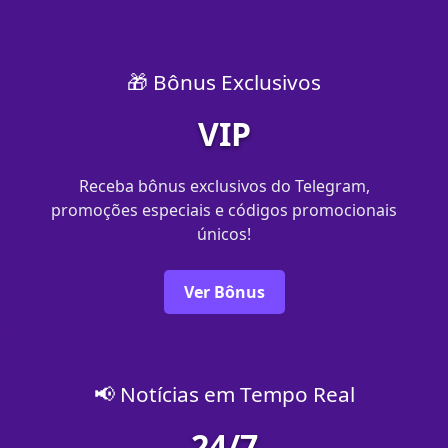
🎁 Bônus Exclusivos
VIP
Receba bônus exclusivos do Telegram,
promoções especiais e códigos promocionais
únicos!
Ver Bônus
📢 Notícias em Tempo Real
24/7