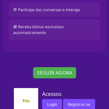
💬 Participe das conversas e interaja
🎁 Receba bônus exclusivos
automaticamente
SEGUIR AGORA
Acessos
Login
Registrar-se