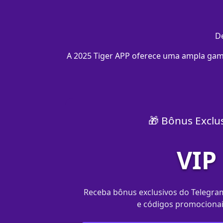
De
A 2025 Tiger APP oferece uma ampla gama d
🎁 Bônus Exclu
VIP
Receba bônus exclusivos do Telegra
e códigos promocionai