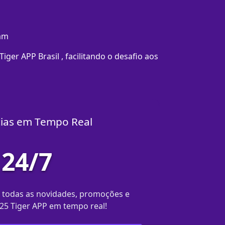
ram
ger APP Brasil , facilitando o desafio aos
cias em Tempo Real
24/7
e todas as novidades, promoções e
25 Tiger APP em tempo real!