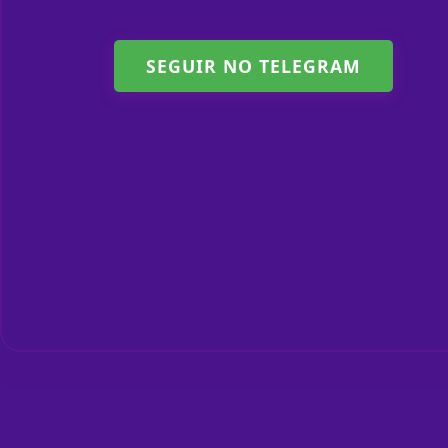
SEGUIR NO TELEGRAM