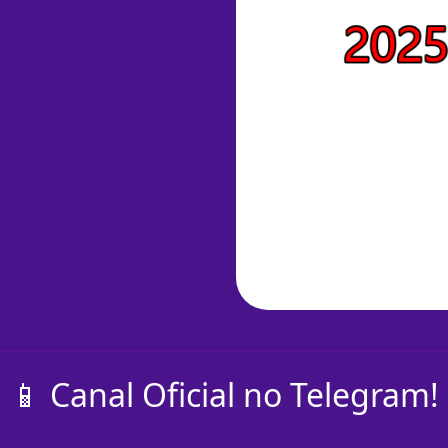
📱 Canal Oficial no Telegram!