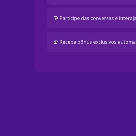
💬 Participe das conversas e interaj
🎁 Receba bônus exclusivos autom