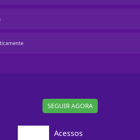
a
aticamente
SEGUIR AGORA
Acessos