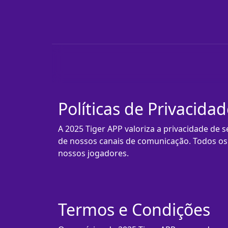
Políticas de Privacida
A 2025 Tiger APP valoriza a privacidade de
de nossos canais de comunicação. Todos os 
nossos jogadores.
Termos e Condições