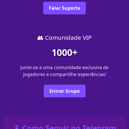
Falar Suporte
👥 Comunidade VIP
1000+
Junte-se a uma comunidade exclusiva de
jogadores e compartilhe experiências!
Entrar Grupo
📱 Como Seguir no Telegram