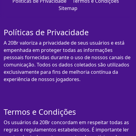
Políticas de Privacidade
Termos e Condições
Sitemap
Políticas de Privacidade
A 20Br valoriza a privacidade de seus usuários e está
empenhada em proteger todas as informações
pessoais fornecidas durante o uso de nossos canais de
comunicação. Todos os dados coletados são utilizados
exclusivamente para fins de melhoria contínua da
experiência de nossos jogadores.
Termos e Condições
Os usuários da 20Br concordam em respeitar todas as
regras e regulamentos estabelecidos. É importante ler