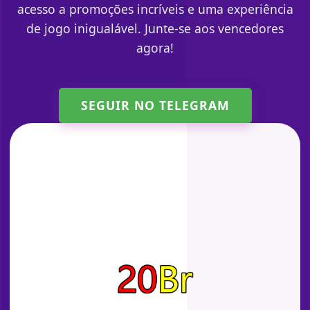
acesso a promoções incríveis e uma experiência
de jogo inigualável. Junte-se aos vencedores
agora!
SEGUIR NO TELEGRAM