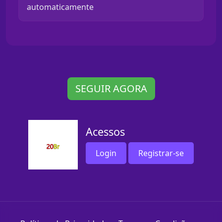
automaticamente
SEGUIR AGORA
Acessos
Login
Registrar-se