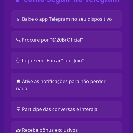
📱 Baixe o app Telegram no seu dispositivo
🔍 Procure por "@20BrOficial"
👆 Toque em "Entrar" ou "Join"
🔔 Ative as notificações para não perder
nada
💬 Participe das conversas e interaja
🎁 Receba bônus exclusivos