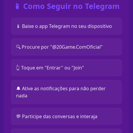
📱 Como Seguir no Telegram
📱 Baixe o app Telegram no seu dispositivo
🔍 Procure por "@20Game.ComOficial"
👆 Toque em "Entrar" ou "Join"
🔔 Ative as notificações para não perder
nada
💬 Participe das conversas e interaja