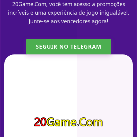
20Game.Com, você tem acesso a promoções
incríveis e uma experiência de jogo inigualável.
Junte-se aos vencedores agora!
SEGUIR NO TELEGRAM