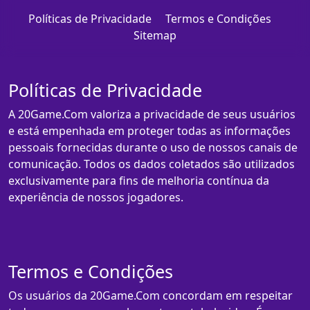
Políticas de Privacidade
Termos e Condições
Sitemap
Políticas de Privacidade
A 20Game.Com valoriza a privacidade de seus usuários
e está empenhada em proteger todas as informações
pessoais fornecidas durante o uso de nossos canais de
comunicação. Todos os dados coletados são utilizados
exclusivamente para fins de melhoria contínua da
experiência de nossos jogadores.
Termos e Condições
Os usuários da 20Game.Com concordam em respeitar