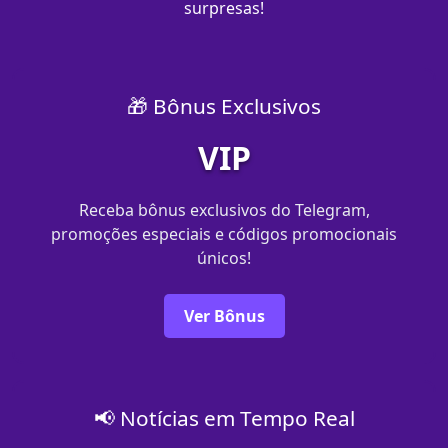
surpresas!
🎁 Bônus Exclusivos
VIP
Receba bônus exclusivos do Telegram,
promoções especiais e códigos promocionais
únicos!
Ver Bônus
📢 Notícias em Tempo Real