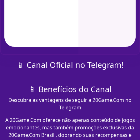
📱 Canal Oficial no Telegram!
📱 Benefícios do Canal
Descubra as vantagens de seguir a 20Game.Com no
Telegram
A 20Game.Com oferece não apenas conteúdo de jogos
emocionantes, mas também promoções exclusivas da
20Game.Com Brasil , dobrando suas recompensas e