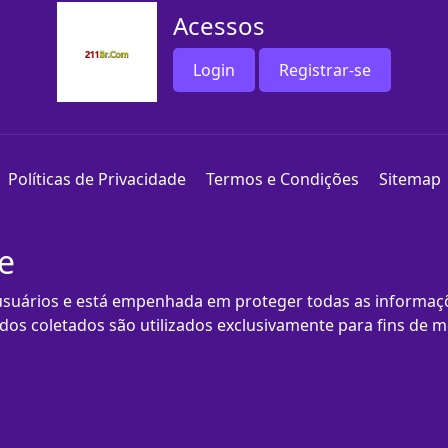
Acessos
Login
Registrar-se
Políticas de Privacidade
Termos e Condições
Sitemap
de
 usuários e está empenhada em proteger todas as informaç
os coletados são utilizados exclusivamente para fins de m