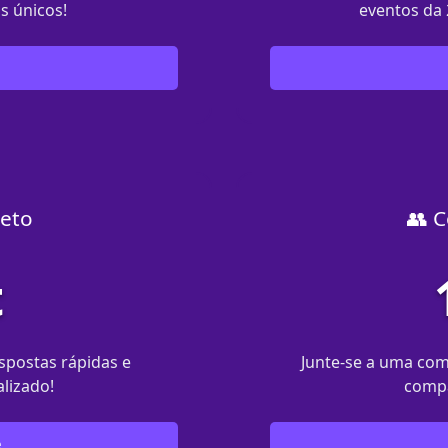
s únicos!
eventos da
reto
👥 
t
espostas rápidas e
Junte-se a uma com
lizado!
compa
e