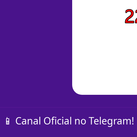
📱 Canal Oficial no Telegram!