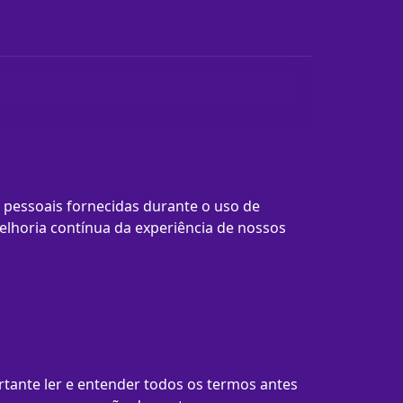
 pessoais fornecidas durante o uso de
elhoria contínua da experiência de nossos
tante ler e entender todos os termos antes