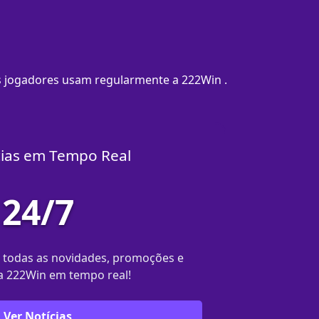
os jogadores usam regularmente a 222Win .
cias em Tempo Real
24/7
e todas as novidades, promoções e
a 222Win em tempo real!
Ver Notícias