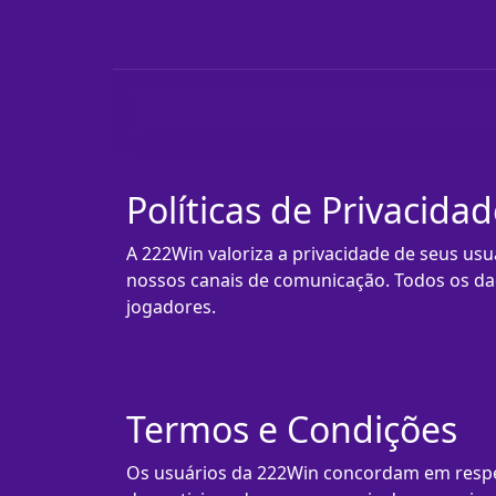
Políticas de Privacida
A 222Win valoriza a privacidade de seus us
nossos canais de comunicação. Todos os dad
jogadores.
Termos e Condições
Os usuários da 222Win concordam em respeit