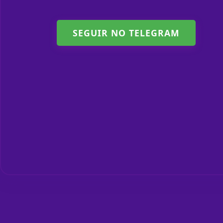
SEGUIR NO TELEGRAM