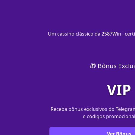
Um cassino clássico da 2587Win , cert
🎁 Bônus Exclu
VIP
Receba bônus exclusivos do Telegra
e códigos promocionai
Ver Bônus