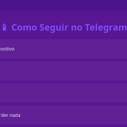
📱 Como Seguir no Telegram
ositivo
erder nada