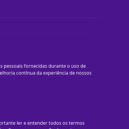
s pessoais fornecidas durante o uso de
elhoria contínua da experiência de nossos
rtante ler e entender todos os termos