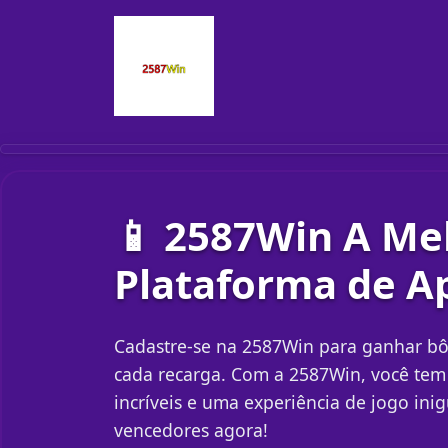
📱 2587Win A Me
Plataforma de A
Cadastre-se na 2587Win para ganhar bô
cada recarga. Com a 2587Win, você tem
incríveis e uma experiência de jogo inig
vencedores agora!