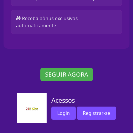
🎁 Receba bônus exclusivos
automaticamente
SEGUIR AGORA
Acessos
Login
Registrar-se