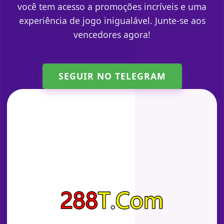
você tem acesso a promoções incríveis e uma
experiência de jogo inigualável. Junte-se aos
vencedores agora!
SEGUIR NO TELEGRAM