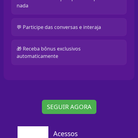
nada
💬 Participe das conversas e interaja
🎁 Receba bônus exclusivos
automaticamente
SEGUIR AGORA
Acessos