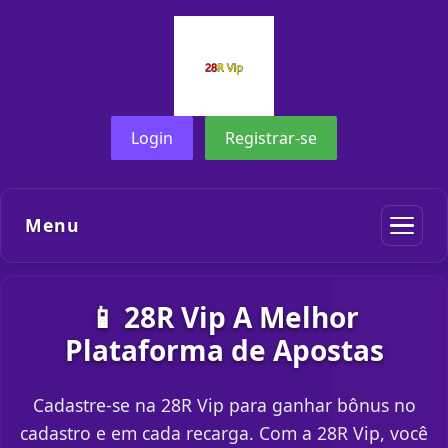
Login
Registrar-se
Menu
📱 28R Vip A Melhor
Plataforma de Apostas
Cadastre-se na 28R Vip para ganhar bônus no
cadastro e em cada recarga. Com a 28R Vip, você