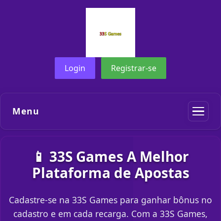
Login
Registrar-se
Menu
📱 33S Games A Melhor
Plataforma de Apostas
Cadastre-se na 33S Games para ganhar bônus no
cadastro e em cada recarga. Com a 33S Games,