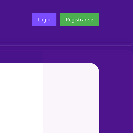
Login
Registrar-se