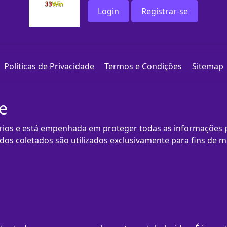
Login
Registrar-se
Políticas de Privacidade
Termos e Condições
Sitemap
de
ários e está empenhada em proteger todas as informações 
os coletados são utilizados exclusivamente para fins de m