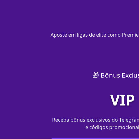
Aposte em ligas de elite como Premie
🎁 Bônus Exclu
VIP
Receba bônus exclusivos do Telegra
e códigos promocionai