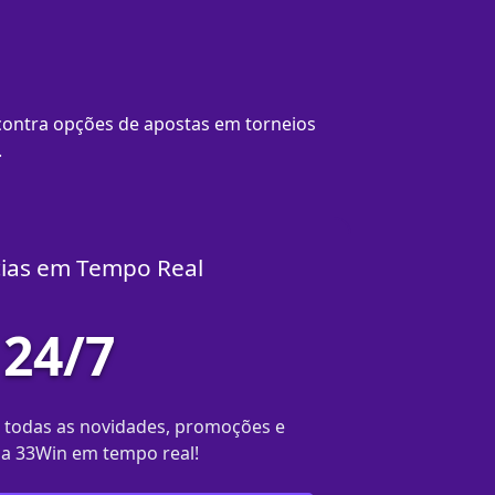
ncontra opções de apostas em torneios
.
cias em Tempo Real
24/7
e todas as novidades, promoções e
a 33Win em tempo real!