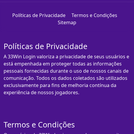
Políticas de Privacidade
Termos e Condições
Sitemap
Políticas de Privacidade
A 33Win Login valoriza a privacidade de seus usuários e
está empenhada em proteger todas as informações
pessoais fornecidas durante o uso de nossos canais de
comunicação. Todos os dados coletados são utilizados
exclusivamente para fins de melhoria contínua da
experiência de nossos jogadores.
Termos e Condições