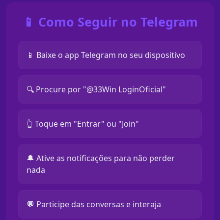
📱 Como Seguir no Telegram
📱 Baixe o app Telegram no seu dispositivo
🔍 Procure por "@33Win LoginOficial"
👆 Toque em "Entrar" ou "Join"
🔔 Ative as notificações para não perder
nada
💬 Participe das conversas e interaja