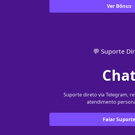
Ver Bônus
💬 Suporte Di
Cha
Suporte direto via Telegram, r
atendimento persona
Falar Suport