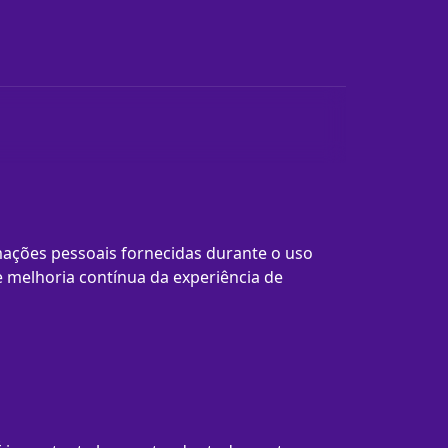
mações pessoais fornecidas durante o uso
e melhoria contínua da experiência de