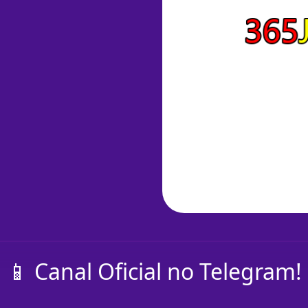
📱 Canal Oficial no Telegram!