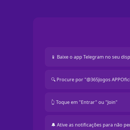
📱 Baixe o app Telegram no seu disp
🔍 Procure por "@365Jogos APPOfici
👆 Toque em "Entrar" ou "Join"
🔔 Ative as notificações para não p