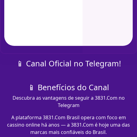
📱 Canal Oficial no Telegram!
📱 Benefícios do Canal
Descubra as vantagens de seguir a 3831.Com no
Telegram
A plataforma 3831.Com Brasil opera com foco em
cassino online há anos — a 3831.Com é hoje uma das
marcas mais confiáveis do Brasil.