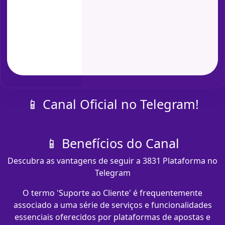
📱 Canal Oficial no Telegram!
📱 Benefícios do Canal
Descubra as vantagens de seguir a 3831 Plataforma no
Telegram
O termo 'Suporte ao Cliente' é frequentemente
associado a uma série de serviços e funcionalidades
essenciais oferecidos por plataformas de apostas e