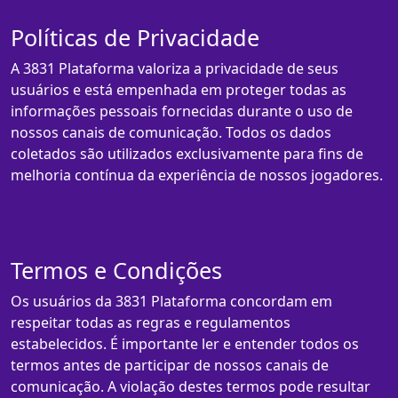
Políticas de Privacidade
A 3831 Plataforma valoriza a privacidade de seus
usuários e está empenhada em proteger todas as
informações pessoais fornecidas durante o uso de
nossos canais de comunicação. Todos os dados
coletados são utilizados exclusivamente para fins de
melhoria contínua da experiência de nossos jogadores.
Termos e Condições
Os usuários da 3831 Plataforma concordam em
respeitar todas as regras e regulamentos
estabelecidos. É importante ler e entender todos os
termos antes de participar de nossos canais de
comunicação. A violação destes termos pode resultar