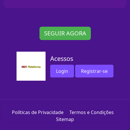
SEGUIR AGORA
Acessos
Login
Registrar-se
Políticas de Privacidade
Termos e Condições
Sitemap