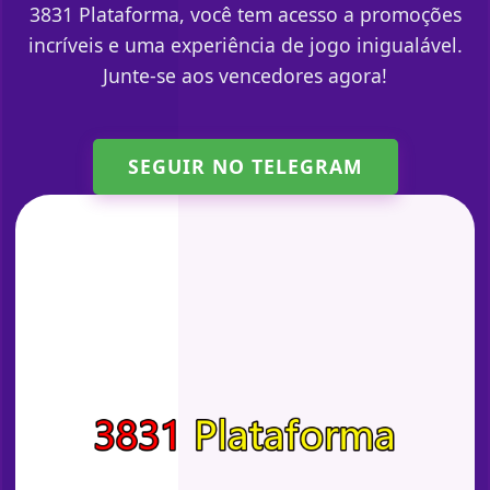
3831 Plataforma, você tem acesso a promoções
incríveis e uma experiência de jogo inigualável.
Junte-se aos vencedores agora!
SEGUIR NO TELEGRAM