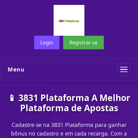
Login
Registrar-se
Menu
📱 3831 Plataforma A Melhor
Plataforma de Apostas
Cadastre-se na 3831 Plataforma para ganhar
bônus no cadastro e em cada recarga. Com a