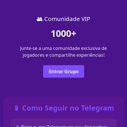
👥 Comunidade VIP
1000+
Junte-se a uma comunidade exclusiva de
jogadores e compartilhe experiências!
Entrar Grupo
📱 Como Seguir no Telegram