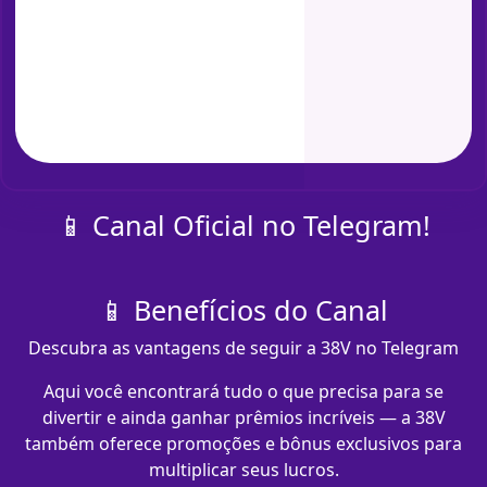
📱 Canal Oficial no Telegram!
📱 Benefícios do Canal
Descubra as vantagens de seguir a 38V no Telegram
Aqui você encontrará tudo o que precisa para se
divertir e ainda ganhar prêmios incríveis — a 38V
também oferece promoções e bônus exclusivos para
multiplicar seus lucros.