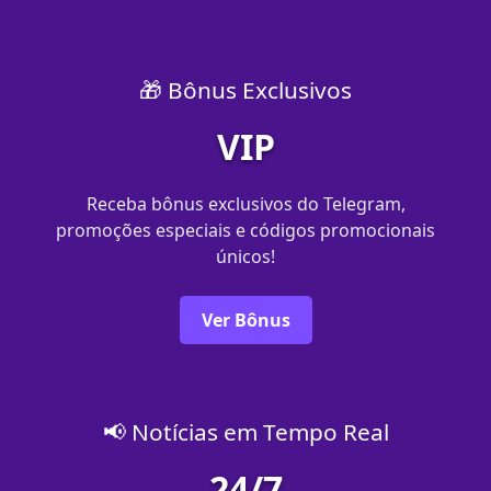
🎁 Bônus Exclusivos
VIP
Receba bônus exclusivos do Telegram,
promoções especiais e códigos promocionais
únicos!
Ver Bônus
📢 Notícias em Tempo Real
24/7