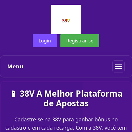
Login
Registrar-se
Menu
📱 38V A Melhor Plataforma
de Apostas
Cadastre-se na 38V para ganhar bônus no
cadastro e em cada recarga. Com a 38V, você tem