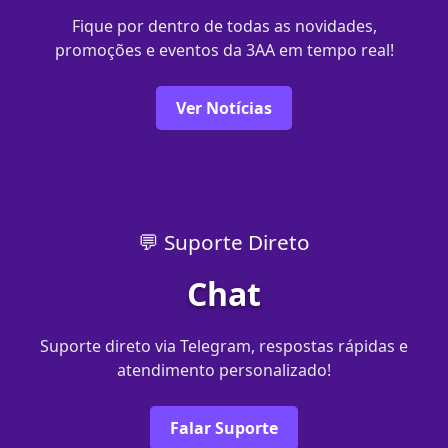
Fique por dentro de todas as novidades,
promoções e eventos da 3AA em tempo real!
Ver Notícias
💬 Suporte Direto
Chat
Suporte direto via Telegram, respostas rápidas e
atendimento personalizado!
Falar Suporte