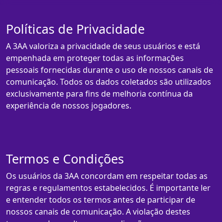
Políticas de Privacidade
A 3AA valoriza a privacidade de seus usuários e está
empenhada em proteger todas as informações
pessoais fornecidas durante o uso de nossos canais de
comunicação. Todos os dados coletados são utilizados
exclusivamente para fins de melhoria contínua da
experiência de nossos jogadores.
Termos e Condições
Os usuários da 3AA concordam em respeitar todas as
regras e regulamentos estabelecidos. É importante ler
e entender todos os termos antes de participar de
nossos canais de comunicação. A violação destes