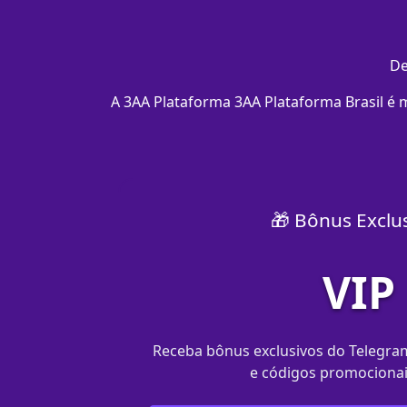
De
A 3AA Plataforma 3AA Plataforma Brasil é
🎁 Bônus Exclu
VIP
Receba bônus exclusivos do Telegra
e códigos promocionai