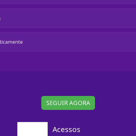
a
aticamente
SEGUIR AGORA
Acessos