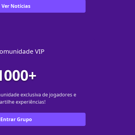
Ver Notícias
Comunidade VIP
1000+
unidade exclusiva de jogadores e
rtilhe experiências!
Entrar Grupo