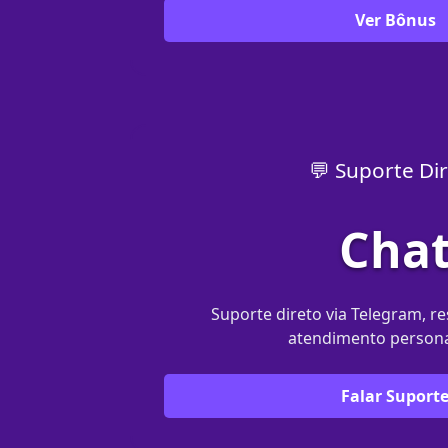
Ver Bônus
💬 Suporte Di
Cha
Suporte direto via Telegram, r
atendimento persona
Falar Suport