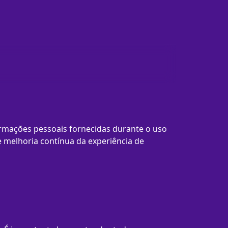
ormações pessoais fornecidas durante o uso
e melhoria contínua da experiência de