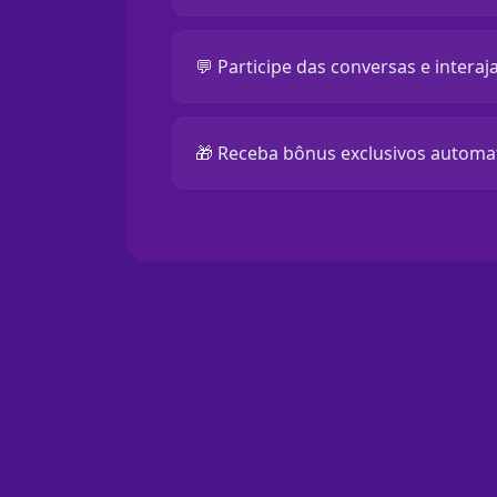
💬 Participe das conversas e interaj
🎁 Receba bônus exclusivos autom