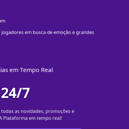
ram
ra jogadores em busca de emoção e grandes
cias em Tempo Real
24/7
e todas as novidades, promoções e
A Plataforma em tempo real!