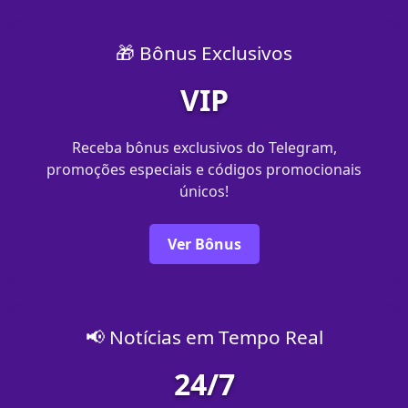
🎁 Bônus Exclusivos
VIP
Receba bônus exclusivos do Telegram,
promoções especiais e códigos promocionais
únicos!
Ver Bônus
📢 Notícias em Tempo Real
24/7