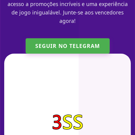
acesso a promoções incríveis e uma experiência
de jogo inigualável. Junte-se aos vencedores
agora!
SEGUIR NO TELEGRAM