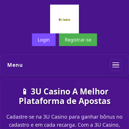
Login
Registrar-se
Menu
📱 3U Casino A Melhor
Plataforma de Apostas
Cadastre-se na 3U Casino para ganhar bônus no
cadastro e em cada recarga. Com a 3U Casino,