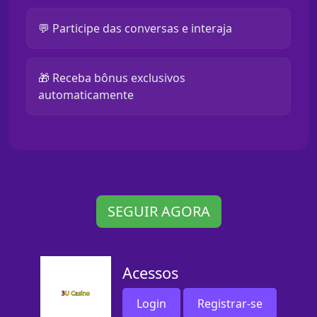
💬 Participe das conversas e interaja
🎁 Receba bônus exclusivos
automaticamente
SEGUIR AGORA
Acessos
Login
Registrar-se