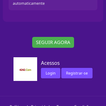
automaticamente
SEGUIR AGORA
Acessos
Login
Registrar-se