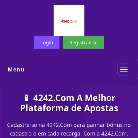
Login
Registrar-se
Menu
📱 4242.Com A Melhor
Plataforma de Apostas
Cadastre-se na 4242.Com para ganhar bônus no
cadastro e em cada recarga. Com a 4242.Com,