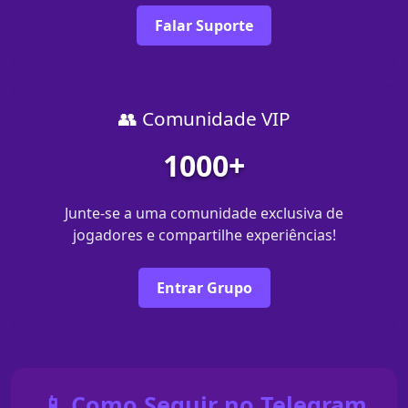
Falar Suporte
👥 Comunidade VIP
1000+
Junte-se a uma comunidade exclusiva de
jogadores e compartilhe experiências!
Entrar Grupo
📱 Como Seguir no Telegram