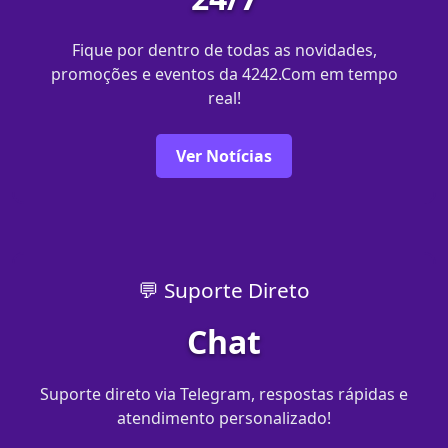
Fique por dentro de todas as novidades,
promoções e eventos da 4242.Com em tempo
real!
Ver Notícias
💬 Suporte Direto
Chat
Suporte direto via Telegram, respostas rápidas e
atendimento personalizado!