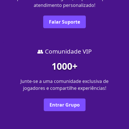
atendimento personalizado!
Falar Suporte
👥 Comunidade VIP
1000+
Junte-se a uma comunidade exclusiva de
jogadores e compartilhe experiências!
Entrar Grupo