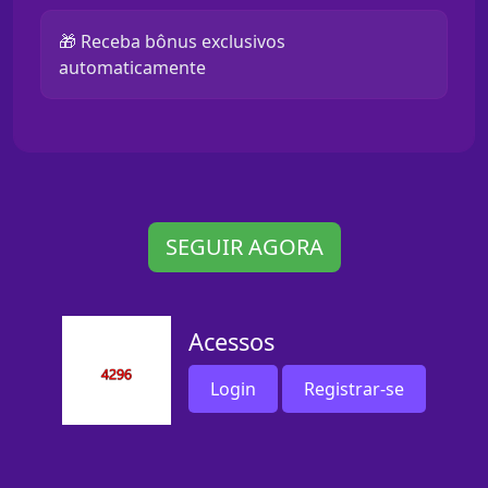
🎁 Receba bônus exclusivos
automaticamente
SEGUIR AGORA
Acessos
Login
Registrar-se