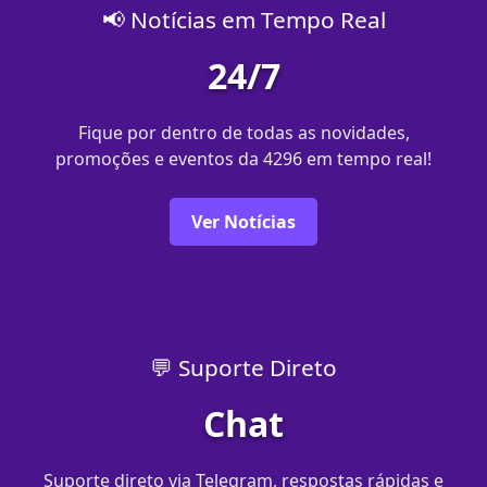
📢 Notícias em Tempo Real
24/7
Fique por dentro de todas as novidades,
promoções e eventos da 4296 em tempo real!
Ver Notícias
💬 Suporte Direto
Chat
Suporte direto via Telegram, respostas rápidas e