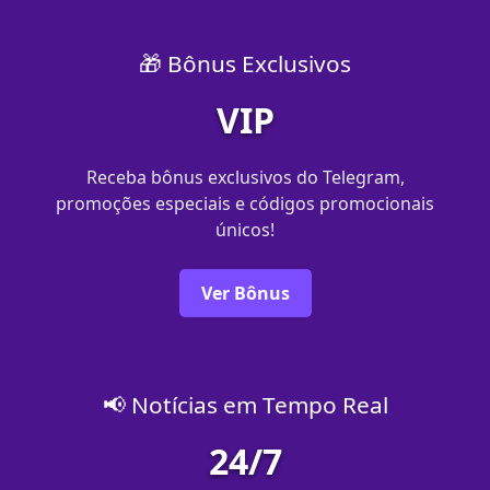
🎁 Bônus Exclusivos
VIP
Receba bônus exclusivos do Telegram,
promoções especiais e códigos promocionais
únicos!
Ver Bônus
📢 Notícias em Tempo Real
24/7