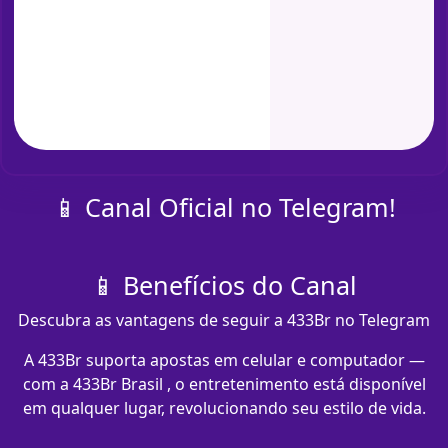
📱 Canal Oficial no Telegram!
📱 Benefícios do Canal
Descubra as vantagens de seguir a 433Br no Telegram
A 433Br suporta apostas em celular e computador —
com a 433Br Brasil , o entretenimento está disponível
em qualquer lugar, revolucionando seu estilo de vida.