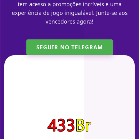
tem acesso a promoções incríveis e uma
experiência de jogo inigualável. Junte-se aos
vencedores agora!
SEGUIR NO TELEGRAM