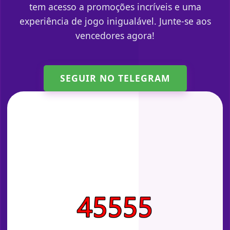
tem acesso a promoções incríveis e uma
experiência de jogo inigualável. Junte-se aos
vencedores agora!
SEGUIR NO TELEGRAM