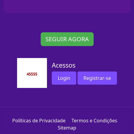
SEGUIR AGORA
Acessos
Login
Registrar-se
Políticas de Privacidade
Termos e Condições
Sitemap