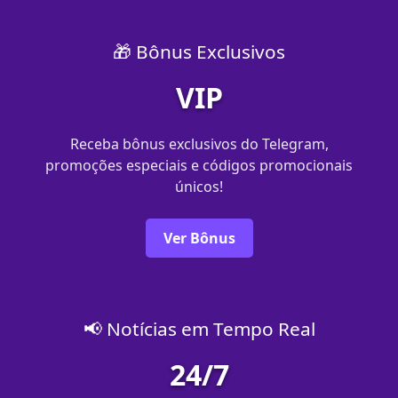
🎁 Bônus Exclusivos
VIP
Receba bônus exclusivos do Telegram,
promoções especiais e códigos promocionais
únicos!
Ver Bônus
📢 Notícias em Tempo Real
24/7