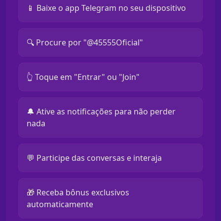
📱 Baixe o app Telegram no seu dispositivo
🔍 Procure por "@45555Oficial"
👆 Toque em "Entrar" ou "Join"
🔔 Ative as notificações para não perder
nada
💬 Participe das conversas e interaja
🎁 Receba bônus exclusivos
automaticamente