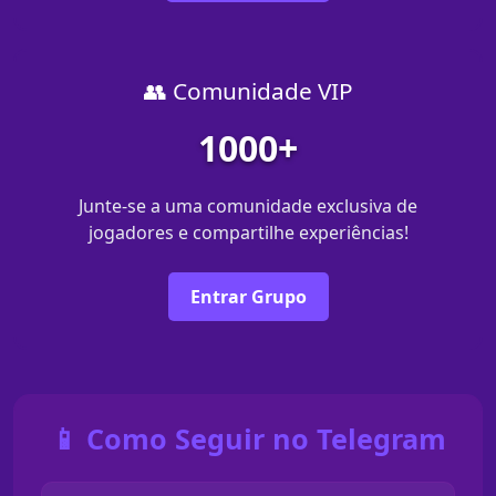
👥 Comunidade VIP
1000+
Junte-se a uma comunidade exclusiva de
jogadores e compartilhe experiências!
Entrar Grupo
📱 Como Seguir no Telegram