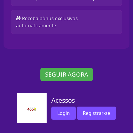
🎁 Receba bônus exclusivos
automaticamente
SEGUIR AGORA
Acessos
Login
Registrar-se