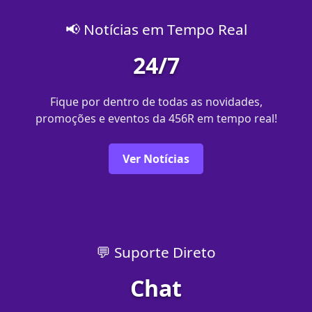
📢 Notícias em Tempo Real
24/7
Fique por dentro de todas as novidades,
promoções e eventos da 456R em tempo real!
Ver Notícias
💬 Suporte Direto
Chat