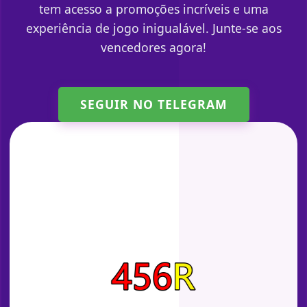
tem acesso a promoções incríveis e uma
experiência de jogo inigualável. Junte-se aos
vencedores agora!
SEGUIR NO TELEGRAM