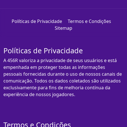
Políticas de Privacidade
Termos e Condições
Sitemap
Políticas de Privacidade
A 456R valoriza a privacidade de seus usuários e está
empenhada em proteger todas as informações
pessoais fornecidas durante o uso de nossos canais de
comunicação. Todos os dados coletados são utilizados
exclusivamente para fins de melhoria contínua da
experiência de nossos jogadores.
Termos e Condições