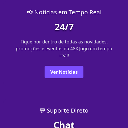
📢 Notícias em Tempo Real
24/7
Fique por dentro de todas as novidades,
promoções e eventos da 48X Jogo em tempo
real!
Ver Notícias
💬 Suporte Direto
Chat