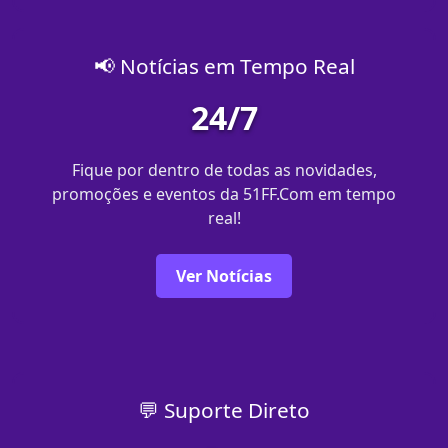
📢 Notícias em Tempo Real
24/7
Fique por dentro de todas as novidades,
promoções e eventos da 51FF.Com em tempo
real!
Ver Notícias
💬 Suporte Direto