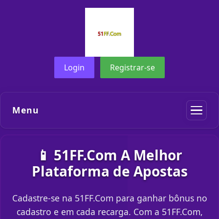
Login
Registrar-se
Menu
📱 51FF.Com A Melhor
Plataforma de Apostas
Cadastre-se na 51FF.Com para ganhar bônus no
cadastro e em cada recarga. Com a 51FF.Com,