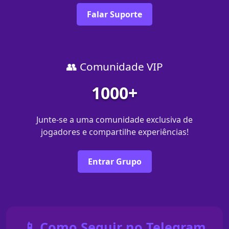
Falar Suporte
👥 Comunidade VIP
1000+
Junte-se a uma comunidade exclusiva de
jogadores e compartilhe experiências!
Entrar Grupo
📱 Como Seguir no Telegram