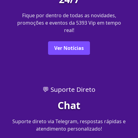
Fique por dentro de todas as novidades,
promoções e eventos da 5393 Vip em tempo
real!
Ver Notícias
💬 Suporte Direto
Chat
Suporte direto via Telegram, respostas rápidas e
atendimento personalizado!