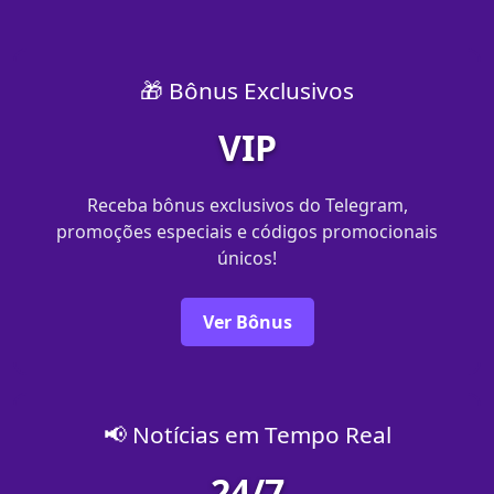
🎁 Bônus Exclusivos
VIP
Receba bônus exclusivos do Telegram,
promoções especiais e códigos promocionais
únicos!
Ver Bônus
📢 Notícias em Tempo Real
24/7