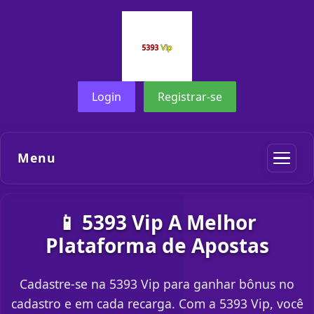
Login
Registrar-se
Menu
📱 5393 Vip A Melhor
Plataforma de Apostas
Cadastre-se na 5393 Vip para ganhar bônus no
cadastro e em cada recarga. Com a 5393 Vip, você