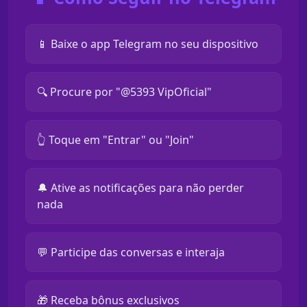
📱 Baixe o app Telegram no seu dispositivo
🔍 Procure por "@5393 VipOficial"
👆 Toque em "Entrar" ou "Join"
🔔 Ative as notificações para não perder
nada
💬 Participe das conversas e interaja
🎁 Receba bônus exclusivos