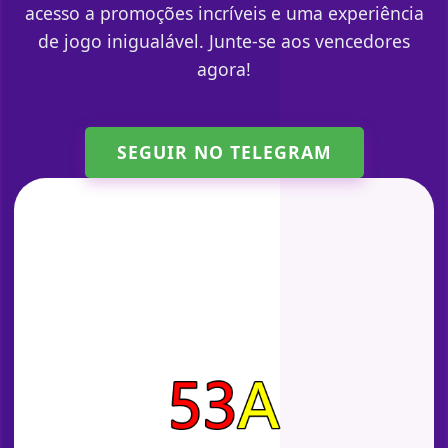
acesso a promoções incríveis e uma experiência
de jogo inigualável. Junte-se aos vencedores
agora!
SEGUIR NO TELEGRAM