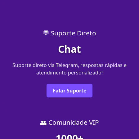
💬 Suporte Direto
Chat
Suporte direto via Telegram, respostas rápidas e
atendimento personalizado!
Falar Suporte
👥 Comunidade VIP
1000+