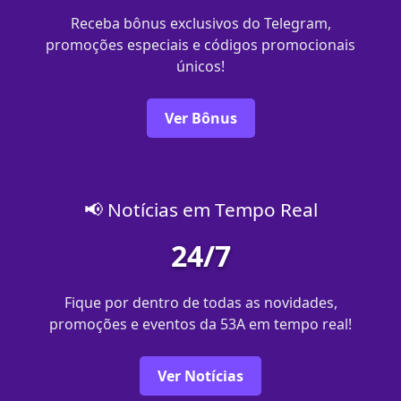
Receba bônus exclusivos do Telegram,
promoções especiais e códigos promocionais
únicos!
Ver Bônus
📢 Notícias em Tempo Real
24/7
Fique por dentro de todas as novidades,
promoções e eventos da 53A em tempo real!
Ver Notícias