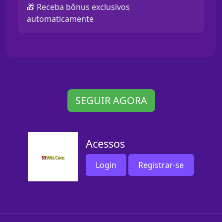
🎁 Receba bônus exclusivos
automaticamente
SEGUIR AGORA
Acessos
Login
Registrar-se