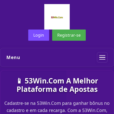
Login
Registrar-se
Menu
📱 53Win.Com A Melhor
Plataforma de Apostas
Cadastre-se na 53Win.Com para ganhar bônus no
cadastro e em cada recarga. Com a 53Win.Com,