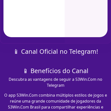
📱 Canal Oficial no Telegram!
📱 Benefícios do Canal
Descubra as vantagens de seguir a 53Win.Com no
Telegram
O app 53Win.Com combina múltiplos estilos de jogos e
reúne uma grande comunidade de jogadores da
53Win.Com Brasil para compartilhar experiências e