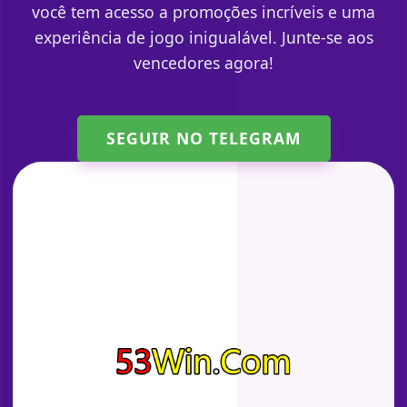
você tem acesso a promoções incríveis e uma
experiência de jogo inigualável. Junte-se aos
vencedores agora!
SEGUIR NO TELEGRAM