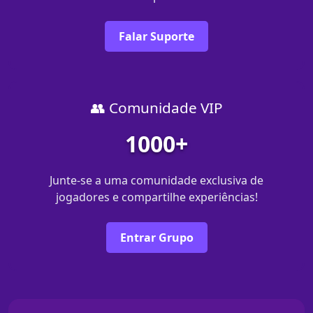
Falar Suporte
👥 Comunidade VIP
1000+
Junte-se a uma comunidade exclusiva de
jogadores e compartilhe experiências!
Entrar Grupo