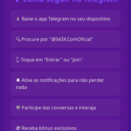
📱 Baixe o app Telegram no seu dispositivo
🔍 Procure por "@543X.ComOficial"
👆 Toque em "Entrar" ou "Join"
🔔 Ative as notificações para não perder
nada
💬 Participe das conversas e interaja
🎁 Receba bônus exclusivos