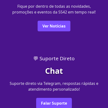
Fique por dentro de todas as novidades,
promoções e eventos da 5542 em tempo real!
Ver Notícias
💬 Suporte Direto
Chat
Suporte direto via Telegram, respostas rápidas e
atendimento personalizado!
Falar Suporte