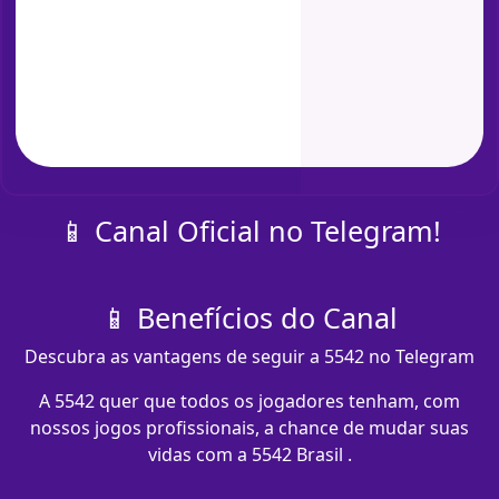
📱 Canal Oficial no Telegram!
📱 Benefícios do Canal
Descubra as vantagens de seguir a 5542 no Telegram
A 5542 quer que todos os jogadores tenham, com
nossos jogos profissionais, a chance de mudar suas
vidas com a 5542 Brasil .