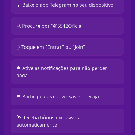
📱 Baixe o app Telegram no seu dispositivo
🔍 Procure por "@5542Oficial"
👆 Toque em "Entrar" ou "Join"
🔔 Ative as notificações para não perder
nada
💬 Participe das conversas e interaja
🎁 Receba bônus exclusivos
automaticamente