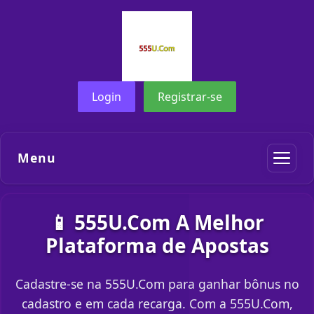
Login
Registrar-se
Menu
📱 555U.Com A Melhor
Plataforma de Apostas
Cadastre-se na 555U.Com para ganhar bônus no
cadastro e em cada recarga. Com a 555U.Com,