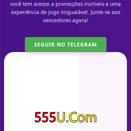
você tem acesso a promoções incríveis e uma
experiência de jogo inigualável. Junte-se aos
vencedores agora!
SEGUIR NO TELEGRAM