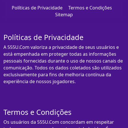
Políticas de Privacidade
Termos e Condições
Sitemap
Políticas de Privacidade
A 555U.Com valoriza a privacidade de seus usuários e
está empenhada em proteger todas as informações
pessoais fornecidas durante o uso de nossos canais de
comunicação. Todos os dados coletados são utilizados
exclusivamente para fins de melhoria contínua da
experiência de nossos jogadores.
Termos e Condições
Os usuários da 555U.Com concordam em respeitar