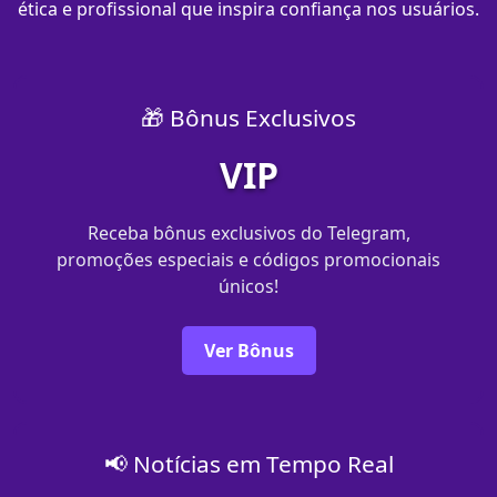
ética e profissional que inspira confiança nos usuários.
🎁 Bônus Exclusivos
VIP
Receba bônus exclusivos do Telegram,
promoções especiais e códigos promocionais
únicos!
Ver Bônus
📢 Notícias em Tempo Real