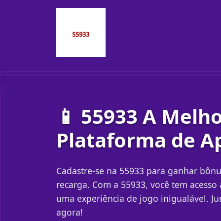
📱 55933 A Melh
Plataforma de A
Cadastre-se na 55933 para ganhar bônu
recarga. Com a 55933, você tem acesso 
uma experiência de jogo inigualável. J
agora!