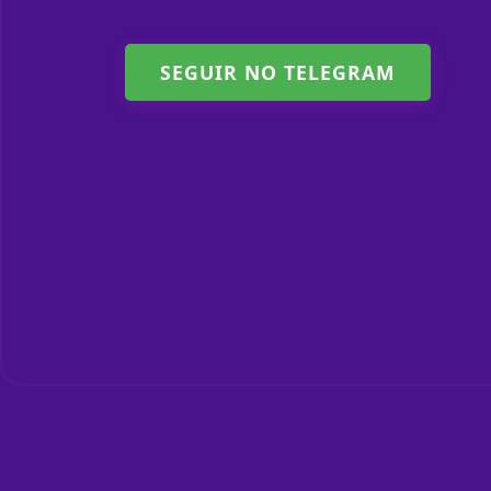
SEGUIR NO TELEGRAM