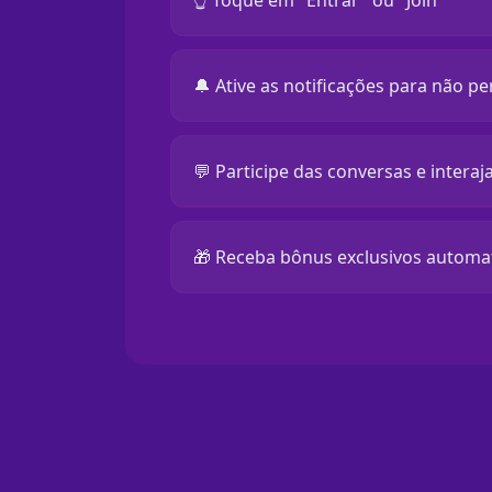
👆 Toque em "Entrar" ou "Join"
🔔 Ative as notificações para não p
💬 Participe das conversas e interaj
🎁 Receba bônus exclusivos autom