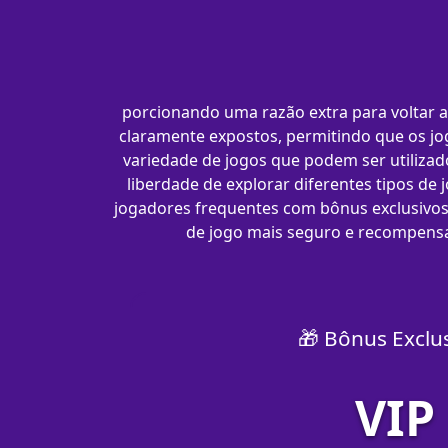
porcionando uma razão extra para voltar 
claramente expostos, permitindo que os jog
variedade de jogos que podem ser utilizad
liberdade de explorar diferentes tipos de
jogadores frequentes com bônus exclusivos,
de jogo mais seguro e recompensad
🎁 Bônus Exclu
VIP