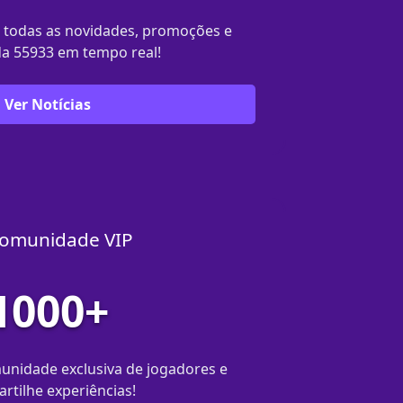
e todas as novidades, promoções e
da 55933 em tempo real!
Ver Notícias
Comunidade VIP
1000+
unidade exclusiva de jogadores e
rtilhe experiências!