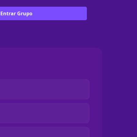
Entrar Grupo