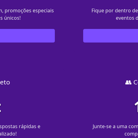
m, promoções especiais
Fique por dentro d
s únicos!
eventos 
reto
👥 
t
espostas rápidas e
Junte-se a uma com
lizado!
compa