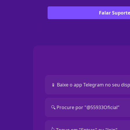
Falar Suport
📱 Baixe o app Telegram no seu disp
🔍 Procure por "@55933Oficial"