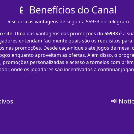
📱 Benefícios do Canal
Descubra as vantagens de seguir a 55933 no Telegram
ao site. Uma das vantagens das promoções do
55933
é a su
adores entendam facilmente quais são os requisitos para l
os nas promoções. Desde caça-níqueis até jogos de mesa, c
 jogos enquanto aproveitam as ofertas. Além disso, o progr
 promoções personalizadas e acesso a torneios com prêmio
or, onde os jogadores são incentivados a continuar jogan
sivos
📢 Notí