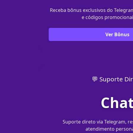
Receba bônus exclusivos do Telegra
e códigos promocionai
Ver Bônus
💬 Suporte Di
Cha
Suporte direto via Telegram, r
atendimento persona