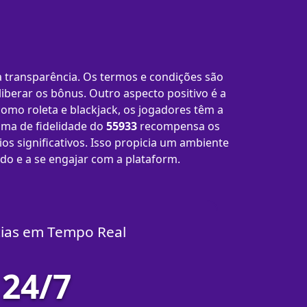
a transparência. Os termos e condições são
iberar os bônus. Outro aspecto positivo é a
omo roleta e blackjack, os jogadores têm a
ama de fidelidade do
55933
recompensa os
s significativos. Isso propicia um ambiente
do e a se engajar com a plataform.
cias em Tempo Real
24/7