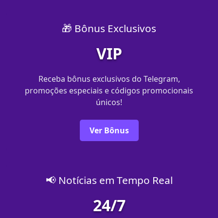
🎁 Bônus Exclusivos
VIP
Receba bônus exclusivos do Telegram,
promoções especiais e códigos promocionais
únicos!
Ver Bônus
📢 Notícias em Tempo Real
24/7