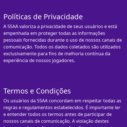
Políticas de Privacidade
A 55AA valoriza a privacidade de seus usuários e está
empenhada em proteger todas as informações
pessoais fornecidas durante o uso de nossos canais de
comunicação. Todos os dados coletados são utilizados
exclusivamente para fins de melhoria contínua da
experiência de nossos jogadores.
Termos e Condições
Os usuários da 55AA concordam em respeitar todas as
regras e regulamentos estabelecidos. É importante ler
e entender todos os termos antes de participar de
nossos canais de comunicação. A violação destes