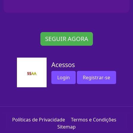
SEGUIR AGORA
Acessos
Login
Registrar-se
Políticas de Privacidade
Termos e Condições
Sitemap