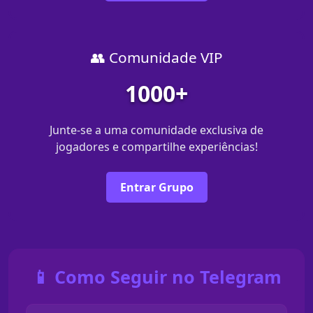
👥 Comunidade VIP
1000+
Junte-se a uma comunidade exclusiva de
jogadores e compartilhe experiências!
Entrar Grupo
📱 Como Seguir no Telegram